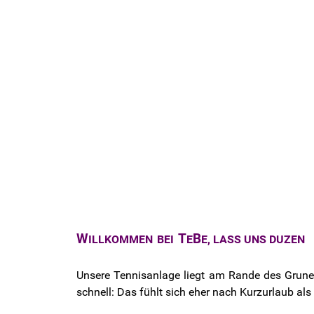
W
T
B
ILLKOMMEN
BEI
E
E, LASS UNS DUZEN
Unsere Tennisanlage liegt am Rande des Grunewa
schnell: Das fühlt sich eher nach Kurzurlaub als