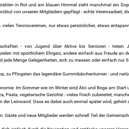
trahlen in Rot und am blauen Himmel zieht manchmal ein Doppe
zblut von unseren Mitgliedern gepflegt - echte Vereinsarbeit, di
n vielen Tennisvereinen, nur etwas persönlicher, etwas entspann
nnschaften - von Jugend über Aktive bis Senioren - treten
spielen mit sportlichem Ehrgeiz, andere einfach aus Freude a
d jede Menge Gelegenheiten, sich zu messen oder einfach nur 
p, zu Pfingsten das legendäre Gummibärchenturnier - und natürl
ronomie. Im Sommer wie im Winter sind Atci und Boga am Start 
a, Pasta, vegetarische Gerichte - vieles frisch zubereitet, ma
 der Leinwand. Dass es dabei auch einmal später wird, gehört 
n. Gäste und neue Mitglieder werden schnell Teil der Gemeinscha